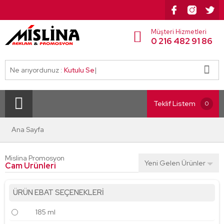
Müşteri Hizmetleri
0 216 482 91 86
Ne arıyordunuz :
Kutulu Setl
|
Teklif Listem
0
Ana Sayfa
Mislina Promosyon
Yeni Gelen Ürünler
Cam Ürünleri
ÜRÜN EBAT SEÇENEKLERİ
185 ml