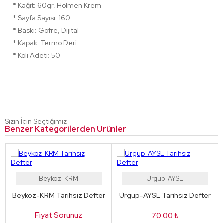
* Kağıt: 60gr. Holmen Krem
Gebze-MR Tarihsiz Defter
Stok Sorunuz
* Sayfa Sayısı: 160
* Baskı: Gofre, Dijital
* Kapak: Termo Deri
Gebze-KH Tarihsiz Defter
Stok Sorunuz
* Koli Adeti: 50
Gebze-KL Tarihsiz Defter
Stok Sorunuz
Gebze-PM Tarihsiz Defter
Stok Sorunuz
Sizin İçin Seçtiğimiz
Benzer Kategorilerden Ürünler
Gebze-KYSL Tarihsiz Defter
Stok Sorunuz
Beykoz-KRM
Ürgüp-AYSL
Gebze-HRD Tarihsiz Defter
Stok Sorunuz
Beykoz-KRM Tarihsiz Defter
Ürgüp-AYSL Tarihsiz Defter
Fiyat Sorunuz
70.00 ₺
Gebze-FM Tarihsiz Defter
Stok Sorunuz