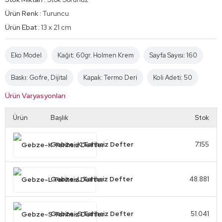
Ürün Renk :
Turuncu
Ürün Ebat :
13 x 21 cm
Eko Model
Kağıt: 60gr. Holmen Krem
Sayfa Sayısı: 160
Baskı: Gofre, Dijital
Kapak: Termo Deri
Koli Adeti: 50
Ürün Varyasyonları
Ürün
Başlık
Stok
Gebze-K Tarihsiz Defter
7.155
Gebze-L Tarihsiz Defter
48.881
Gebze-S Tarihsiz Defter
51.041