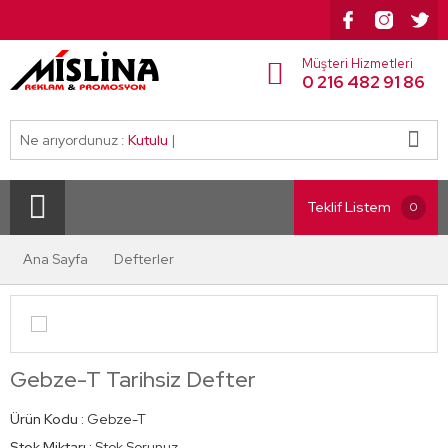
Müşteri Hizmetleri
0 216 482 91 86
Ne arıyordunuz :
Kutulu Set
|
Teklif Listem
0
Ana Sayfa
Defterler
Gebze-T Tarihsiz Defter
Ürün Kodu :
Gebze-T
Stok Miktarı :
Stok Sorunuz