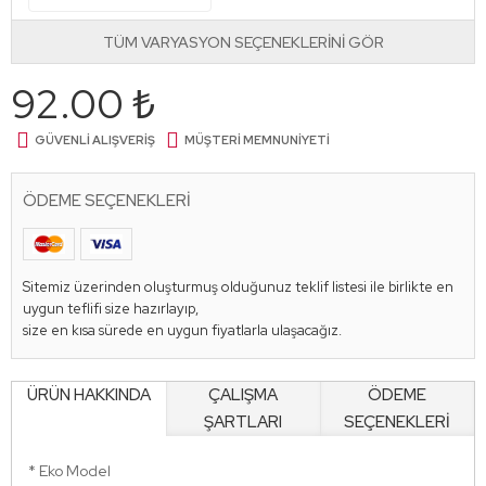
TÜM VARYASYON SEÇENEKLERİNİ GÖR
Gebze-G Tarihsiz Defter
1.265
92.00 ₺
Gebze-TB Tarihsiz Defter
Stok Sorunuz
GÜVENLI ALIŞVERIŞ
MÜŞTERI MEMNUNIYETI
ÖDEME SEÇENEKLERI
Gebze-TRKY Tarihsiz Defter
8.636
Gebze-YSL Tarihsiz Defter
976
Sitemiz üzerinden oluşturmuş olduğunuz teklif listesi ile birlikte en
uygun teflifi size hazırlayıp,
size en kısa sürede en uygun fiyatlarla ulaşacağız.
Gebze-TRKM Tarihsiz Defter
7.198
ÜRÜN HAKKINDA
ÇALIŞMA
ÖDEME
ŞARTLARI
SEÇENEKLERİ
Gebze-KRM Tarihsiz Defter
Stok Sorunuz
* Eko Model