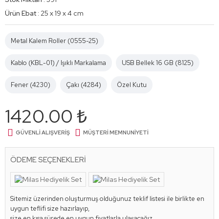
Ürün Ebat :
25 x 19 x 4 cm
Metal Kalem Roller (0555-25)
Kablo (KBL-01) / Işıklı Markalama
USB Bellek 16 GB (8125)
Fener (4230)
Çakı (4284)
Özel Kutu
1420.00 ₺
GÜVENLI ALIŞVERIŞ
MÜŞTERI MEMNUNIYETI
ÖDEME SEÇENEKLERI
Sitemiz üzerinden oluşturmuş olduğunuz teklif listesi ile birlikte en
uygun teflifi size hazırlayıp,
size en kısa sürede en uygun fiyatlarla ulaşacağız.