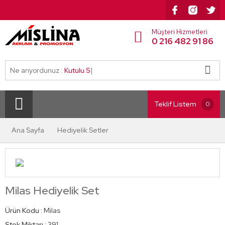
Müşteri Hizmetleri
0 216 482 91 86
Ne arıyordunuz :
Kutulu Set
|
Teklif Listem
0
Ana Sayfa
Hediyelik Setler
Milas Hediyelik Set
Ürün Kodu :
Milas
Stok Miktarı :
391